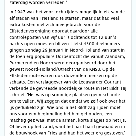
zaterdag worden verreden.'
In 1947 was het voor tochtrijders mogelijk in elk van de
elf steden van Friesland te starten, maar dat had veel
extra kosten met zich meegebracht voor de
Elfstedenvereniging doordat daardoor alle
controleposten van vijf uur 's ochtends tot 12 uur 's
nachts open moesten blijven. Liefst 4500 deelnemers
gingen zondag 29 januari in Noord-Holland van start in
de toen erg populaire Dorpentocht die vanuit Zaandam,
Purmerend en Hoorn werd georganiseerd door het
gewest Noord-Holland/Utrecht van de KNSB. Op de
Elfstedenroute waren ook duizenden mensen op de
schaats. Een verslaggever van de Leeuwarder Courant
verkende de gevreesde noordelijke route in Het Bildt. Hij
schreef: 'Het was op sommige plaatsen geen schande
om te vallen. Wij zeggen dat omdat we zelf ook over het
ijs geduikeld zijn. Wie ons in het Bildt zag rijden moet
ons voor een beginneling hebben gehouden, een
machtig gez waai met de armen, korte slagjes op het ijs.
Of liever op het zand, want het hard hard gewaaid en in
de bouwhoek van Friesland had het weer erg gestoven.'