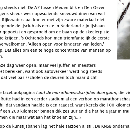
og steeds niet. De A7 tussen Medemblik en Den Oever
gens steeds weer opwaaiende sneeuwduinen van wel
 Rijkswaterstaat kon er met zijn zware materiaal niet
pende de ijsclub als eerste in Nederland zijn ijsbaan.
r gepoetst en gesproeid om de baan op de skeelerpiste
te krijgen. 's Ochtends kon men triomfantelijk de eerste
 verwelkomen. 'Alleen open voor kinderen van leden,'
p. Dat alles om een te hoge concentratie van mensen op
n.
ze dag weer open, maar veel juffen en meesters
et bereiken, want ook autoverkeer werd nog steeds
dat veel basisscholen de deuren toch maar dicht
de facebookpagina
, die z
Laat de marathonwedstrijden doorgaan
 Rutte had in een eerder stadium al een verbod op marathonscha
hij dat vandaan haalde is een raadsel, want kerels die 100 kilome
 een 200 kilometer binnen dik zes uur en die het hele jaar in trai
en die maar wat aan het knoeien zijn...?
op de kunstijsbanen lag het hele seizoen al stil. De KNSB onde