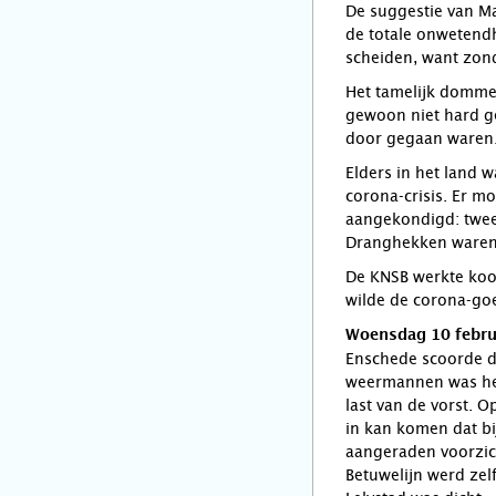
De suggestie van Ma
de totale onwetendh
scheiden, want zond
Het tamelijk domme 
gewoon niet hard ge
door gegaan waren
Elders in het land 
corona-crisis. Er m
aangekondigd: twee 
Dranghekken waren 
De KNSB werkte koo
wilde de corona-goe
Woensdag 10 februa
Enschede scoorde de
weermannen was het 
last van de vorst. 
in kan komen dat bi
aangeraden voorzich
Betuwelijn werd zel