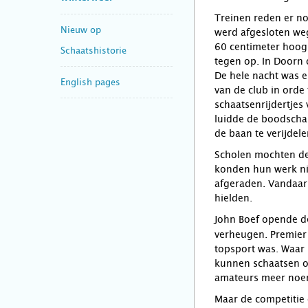
Treinen reden er n
Nieuw op
werd afgesloten we
60 centimeter hoog.
Schaatshistorie
tegen op. In Doorn o
De hele nacht was e
English pages
van de club in orde 
schaatsenrijdertjes
luidde de boodscha
de baan te verijdele
Scholen mochten de
konden hun werk ni
afgeraden. Vandaar 
hielden.
John Boef opende 
verheugen. Premier
topsport was. Waar 
kunnen schaatsen of
amateurs meer noem
Maar de competitie 