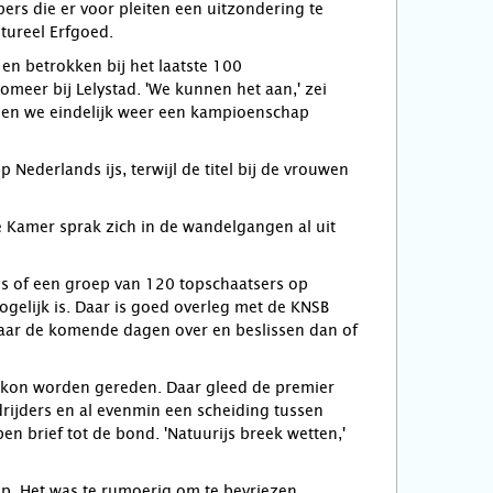
ers die er voor pleiten een uitzondering te
tureel Erfgoed.
en betrokken bij het laatste 100
meer bij Lelystad. 'We kunnen het aan,' zei
nnen we eindelijk weer een kampioenschap
Nederlands ijs, terwijl de titel bij de vrouwen
 Kamer sprak zich in de wandelgangen al uit
 is of een groep van 120 topschaatsers op
mogelijk is. Daar is goed overleg met de KNSB
daar de komende dagen over en beslissen dan of
rs kon worden gereden. Daar gleed de premier
drijders en al evenmin een scheiding tussen
n brief tot de bond. 'Natuurijs breek wetten,'
op. Het was te rumoerig om te bevriezen.