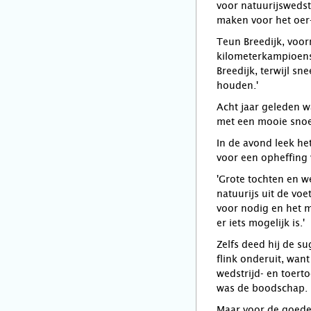
voor natuurijswedst
maken voor het oer-
Teun Breedijk, voor
kilometerkampioensc
Breedijk, terwijl s
houden.'
Acht jaar geleden w
met een mooie snoek
In de avond leek he
voor een opheffing 
'Grote tochten en w
natuurijs uit de voe
voor nodig en het m
er iets mogelijk is.'
Zelfs deed hij de s
flink onderuit, wan
wedstrijd- en toert
was de boodschap.
Maar voor de goede 