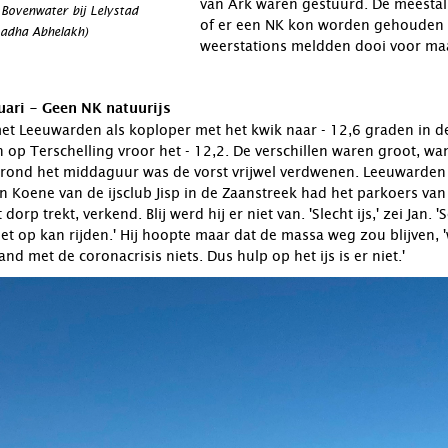
van Ark waren gestuurd. De meestal
t Bovenwater bij Lelystad
of er een NK kon worden gehouden bl
adha Abhelakh)
weerstations meldden dooi voor ma
ari - Geen NK natuurijs
et Leeuwarden als koploper met het kwik naar - 12,6 graden in d
op Terschelling vroor het - 12,2. De verschillen waren groot, want
ond het middaguur was de vorst vrijwel verdwenen. Leeuwarden m
an Koene van de ijsclub Jisp in de Zaanstreek had het parkoers van
 dorp trekt, verkend. Blij werd hij er niet van. 'Slecht ijs,' zei Ja
iet op kan rijden.' Hij hoopte maar dat de massa weg zou blijven
nd met de coronacrisis niets. Dus hulp op het ijs is er niet.'