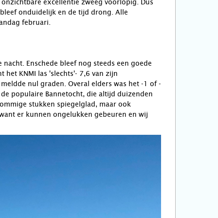
 onzichtbare excellentie zweeg voorlopig. Dus
eef onduidelijk en de tijd drong. Alle
andag februari.
e nacht. Enschede bleef nog steeds een goede
 het KNMI las 'slechts'- 7,6 van zijn
eldde nul graden. Overal elders was het -1 of -
 de populaire Bannetocht, die altijd duizenden
n. 'Sommige stukken spiegelglad, maar ook
, 'want er kunnen ongelukken gebeuren en wij