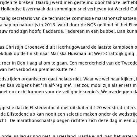
rijden te breken. Daarbij werd men gesteund door talloze liefhebb
Hollandse ijsvermaak dat sommigen snel verheven tot Wereld Cul
malig secretaris van de technische commissie marathonschaatsen 
hap op natuurijs in 2013, werd door de NOS gefilmd bij het Flevo
neeuw rond zijn hoofd fladderde, 'Iedereen in een bubbel. Dan ku
as Christijn Groeneveld uit Heerhugowaard de laatste kampioen op 
duik op de finish naar Mariska Huisman uit West-Graftdijk ging.
t roer in Den Haag al om te gaan. Een meerderheid van de Tweede
van het verbod en premier Rutte zei:
edstrijden organiseren gaat helaas niet. Waar we wel naar kijken,
ten kan volgens het 'Thialf-regime'. Het zou mooi zijn als er iets 
oet ook echt kunnen voor de veiligheidsregio's. We overleggen 
uggestie dat de Elfstedentocht met uitsluitend 120 wedstrijdrijde
t de Elfstedenclub kan nooit een selectie maken onder de wedstrij
ocht. De marathonschaatsploegen richtten zich deze dag in een ope
orde: ijs lag er nog niet in Friesland. Harde wind joeg het water 