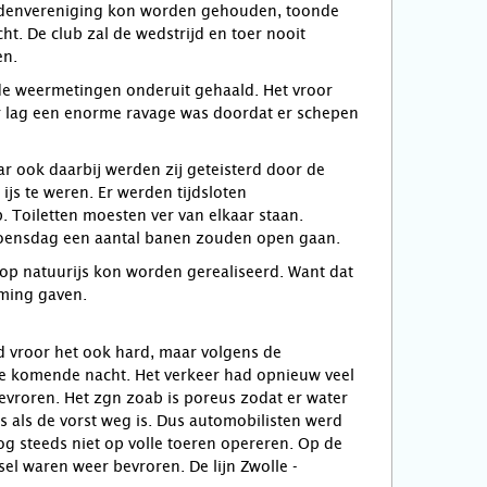
stedenvereniging kon worden gehouden, toonde
t. De club zal de wedstrijd en toer nooit
en.
de weermetingen onderuit gehaald. Het vroor
er lag een enorme ravage was doordat er schepen
ar ook daarbij werden zij geteisterd door de
ijs te weren. Er werden tijdsloten
 Toiletten moesten ver van elkaar staan.
woensdag een aantal banen zouden open gaan.
p natuurijs kon worden gerealiseerd. Want dat
mming gaven.
nd vroor het ook hard, maar volgens de
de komende nacht. Het verkeer had opnieuw veel
gevroren. Het zgn zoab is poreus zodat er water
s als de vorst weg is. Dus automobilisten werd
og steeds niet op volle toeren opereren. Op de
el waren weer bevroren. De lijn Zwolle -