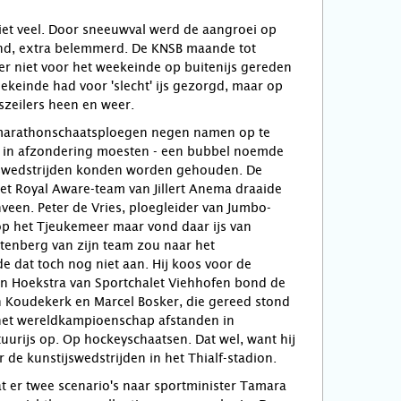
niet veel. Door sneeuwval werd de aangroei op
land, extra belemmerd. De KNSB maande tot
er niet voor het weekeinde op buitenijs gereden
keinde had voor 'slecht' ijs gezorgd, maar op
jszeilers heen en weer.
 marathonschaatsploegen negen namen op te
ie in afzondering moesten - een bubbel noemde
ijswedstrijden konden worden gehouden. De
 Het Royal Aware-team van Jillert Anema draaide
veen. Peter de Vries, ploegleider van Jumbo-
op het Tjeukemeer maar vond daar ijs van
oltenberg van zijn team zou naar het
 dat toch nog niet aan. Hij koos voor de
aan Hoekstra van Sportchalet Viehhofen bond de
 in Koudekerk en Marcel Bosker, die gereed stond
het wereldkampioenschap afstanden in
uurijs op. Op hockeyschaatsen. Dat wel, want hij
 de kunstijswedstrijden in het Thialf-stadion.
at er twee scenario's naar sportminister Tamara