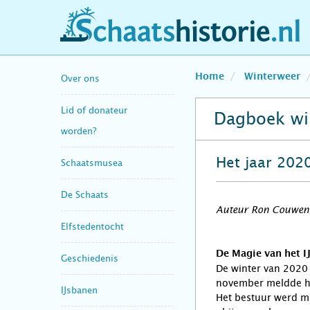
schaatshistorie.nl
Home
Winterweer
Over ons
Lid of donateur
Dagboek wi
worden?
Het jaar 202
Schaatsmusea
De Schaats
Auteur Ron Couwen
Elfstedentocht
De Magie van het I
Geschiedenis
De winter van 2020 
november meldde hij
IJsbanen
Het bestuur werd mi