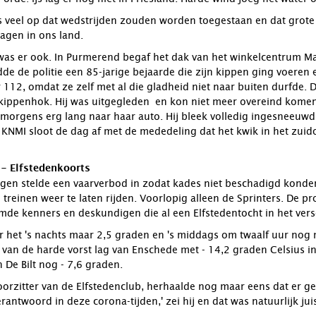
s veel op dat wedstrijden zouden worden toegestaan en dat grote
lagen in ons land.
was er ook. In Purmerend begaf het dak van het winkelcentrum Ma
dde de politie een 85-jarige bejaarde die zijn kippen ging voeren
 112, omdat ze zelf met al die gladheid niet naar buiten durfde
 kippenhok. Hij was uitgegleden en kon niet meer overeind komen. 
 morgens erg lang naar haar auto. Hij bleek volledig ingesneeuwd. 
 KNMI sloot de dag af met de mededeling dat het kwik in het zuido
 - Elfstedenkoorts
gen stelde een vaarverbod in zodat kades niet beschadigd konde
 treinen weer te laten rijden. Voorlopig alleen de Sprinters. De p
de kenners en deskundigen die al een Elfstedentocht in het versc
 het 's nachts maar 2,5 graden en 's middags om twaalf uur nog 
 van de harde vorst lag van Enschede met - 14,2 graden Celsius in 
n De Bilt nog - 7,6 graden.
oorzitter van de Elfstedenclub, herhaalde nog maar eens dat er g
rantwoord in deze corona-tijden,' zei hij en dat was natuurlijk juis