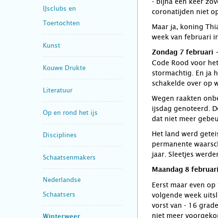
- bijna een keer zov
IJsclubs en
coronatijden niet o
Toertochten
Maar ja, koning Thi
week van februari in
Kunst
Zondag 7 februari
Code Rood voor het
Kouwe Drukte
stormachtig. En ja 
schakelde over op wi
Literatuur
Wegen raakten onbe
ijsdag genoteerd. D
Op en rond het ijs
dat niet meer gebeu
Het land werd getei
Disciplines
permanente waarsch
jaar. Sleetjes werd
Schaatsenmakers
Maandag 8 februari
Nederlandse
Eerst maar even op 
Schaatsers
volgende week uitsl
vorst van - 16 grad
niet meer voorgek
Winterweer