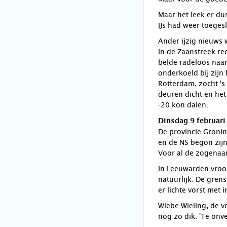
Maar het leek er du
IJs had weer toeges
Ander ijzig nieuws 
In de Zaanstreek re
belde radeloos naar
onderkoeld bij zijn
Rotterdam, zocht 's
deuren dicht en het
-20 kon dalen.
Dinsdag 9 februari
De provincie Gronin
en de NS begon zijn
Voor al de zogenaam
In Leeuwarden vroor
natuurlijk. De grens
er lichte vorst met i
Wiebe Wieling, de v
nog zo dik. 'Te onve