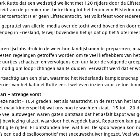
rk Rutte dat een wedstrijd wellicht met 120 rijders door de Elf
eid van de premier met betrekking tot het fenomeen Elfstedentoch
er toertocht is er geen Elfstedentocht, het volksfeest voor iedere
gepruttel van allerlei media over de tocht werd bovendien door 
noeg in Friesland, terwijl bovendien het ijs dat op het Sloterme
.
waren ijsclubs druk in de weer hun landijsbanen te prepareren, ma
oesten regelingen getroffen worden om te veel liefhebbers van het 
uurtjes schaatsen en vervolgens een uur later de volgende groep.
nodig om looprichtingen aan te duiden. Verwacht werd dat er 
rtsachtig aan een plan, waarmee het Nederlands kampioenschap o
roes van het kabinet Rutte eerst wel even inzien voor ze toeste
ri - Strenge vorst
ze nacht - 10,4 graden. Net als Maastricht. In de rest van het la
maar kinderspel bij wat ons nog te wachten staat: -15 tot - 20 
Op veel autowegen waren gaten ontstaan dat het asfalt kapot was 
j bevriezing uitzet, waardoor het wegdek barst. Repareren kan pa
tig te rijden. Er ontstonden heel wat files. De spoorwegen kon n
fs een oud diesellocomotief met sneeuwschuiver ingezet. Veel wiss