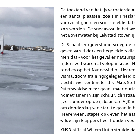
De toestand van het ijs verbeterde 
een aantal plaatsen, zoals in Fries
voorzichtigheid en voorspeelde dat 
kon worden. De sneeuwval in het wee
het Bovenwater bij Lelystad stoven i
De Schaatsenrijdersbond vroeg de
geven van rijders en begeleiders d
men dat - voor het geval er natuur
rijders zelf waren al volop in actie.
rondjes op het Nannewiid bij Heeren
Visma, zocht trainingsgelegenheid 
slechts vier centimeter dik. Mats St
Paterswoldse meer gaan, maar durfde
hometrainer in zijn schuur. christi
ijzers onder op de ijsbaar van VIJK
om donderdag van start te gaan in 
Heerenveen, stapte ook even het nat
wilde zijn klappers heel houden voor
KNSB-official Willem Hut onthulde d