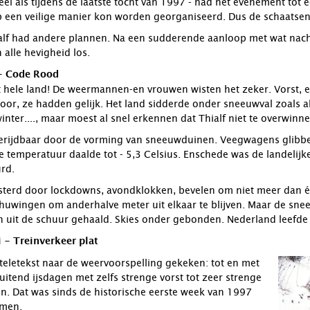
eel als tijdens de laatste tocht van 1997 - had het evenement tot
p een veilige manier kon worden georganiseerd. Dus de schaatsen
alf had andere plannen. Na een sudderende aanloop met wat nacht
 alle hevigheid los.
 - Code Rood
 hele land! De weermannen-en vrouwen wisten het zeker. Vorst, 
hoor, ze hadden gelijk. Het land sidderde onder sneeuwval zoals 
nter...., maar moest al snel erkennen dat Thialf niet te overwinne
rijdbaar door de vorming van sneeuwduinen. Veegwagens glibberd
e temperatuur daalde tot - 5,3 Celsius. Enschede was de landelij
rd.
sterd door lockdowns, avondklokken, bevelen om niet meer dan één
uwingen om anderhalve meter uit elkaar te blijven. Maar de snee
en uit de schuur gehaald. Skies onder gebonden. Nederland leefde 
 - Treinverkeer plat
teletekst naar de weervoorspelling gekeken: tot en met
uitend ijsdagen met zelfs strenge vorst tot zeer strenge
en. Dat was sinds de historische eerste week van 1997
omen.