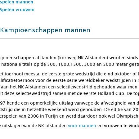
 spelen mannen
Spelen vrouwen
 Kampioenschappen mannen
pioenschappen afstanden (kortweg NK Afstanden) worden sinds 1
 nationale titels op de 500, 1000,1500, 3000 en 5000 meter gest
 het toernooi meestal de eerste grote wedstrijd die eind oktober 
alificatietoernooi voor de eerste serie wereldbeker wedstrijden 
aan het NK Afstanden een selectiewedstrijd gehouden waar men z
t deze selectiewedstrijd samen met de eerste Holland Cup. De top v
997 kende een opmerkelijke uitslag vanwege de afwezigheid van 
trijd die in hetzelfde weekend werd gehouden. De editie van 200
erspelen van 2006 in Turijn en werd daardoor ook wel Olympisch
e uitslagen van de NK-afstanden
voor mannen
en vrouwen te vind