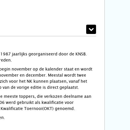
987 jaarlijks georganiseerd door de KNSB.
reden.
of begin november op de kalender staat en wordt
in november en december. Meestal wordt twee
ich voor het NK kunnen plaatsen, vanaf het
an de vorige editie is direct geplaatst.
de meeste toppers, die verkozen deelname aan
6 werd gebruikt als kwalificatie voor
 Kwalificatie Toernooi(OKT) genoemd.
en.