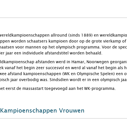
r wereldkampioenschappen allround (sinds 1889) en wereldkampi
pen worden schaatsers kampioen door op de grote vierkamp of sp
chaatsen voor mannen op het olympisch programma. Voor de specia
ier jaar een individuele afstandstitel worden behaald.
reldkampioenschap afstanden werd in Hamar, Noorwegen georganis
 vanaf het begin zeer succesvol en werd al vanaf het begin als h
 twee afstand kampioenschappen (WK en Olympische Spelen) een ov
pisch jaar overbodig was. Sindsdien wordt er in een olympisch j
het eerst de massastart toegevoegd aan het WK-programma.
 Kampioenschappen Vrouwen