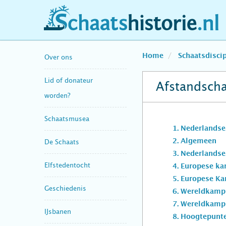
schaatshistorie.nl
Home
Schaatsdisci
Over ons
Lid of donateur
Afstandsch
worden?
Schaatsmusea
Nederlands
Algemeen
De Schaats
Nederlands
Elfstedentocht
Europese k
Europese K
Geschiedenis
Wereldkamp
Wereldkamp
IJsbanen
Hoogtepunte