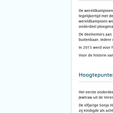
De wereldkampioens
tegelijkertijd met
wereldkampioen wor
onderdeel ploegena
De deelnemers aan d
buitenbaan. Iedere 
In 2015 werd voor 
Voor de historie va
Hoogtepunte
Het eerste onderde
Jewtraw uit de Vere
De elfjarige Sonja 
zij eindigde als ac