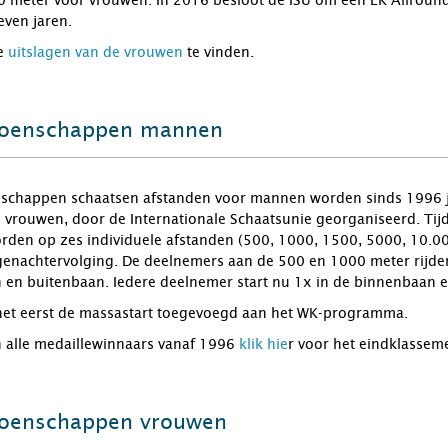
 meter voor vrouwen. In 2016 besloot de ISU om een EK Allround 
even jaren.
e
uitslagen van de vrouwen
te vinden.
ioenschappen mannen
chappen schaatsen afstanden voor mannen worden sinds 1996 jaar
 de vrouwen, door de Internationale Schaatsunie georganiseerd. 
den op zes individuele afstanden (500, 1000, 1500, 5000, 10.00
enachtervolging. De deelnemers aan de 500 en 1000 meter rijden 
n en buitenbaan. Iedere deelnemer start nu 1x in de binnenbaan 
het eerst de massastart toegevoegd aan het WK-programma.
n alle medaillewinnaars vanaf 1996
klik hie
r voor het eindklassem
oenschappen vrouwen