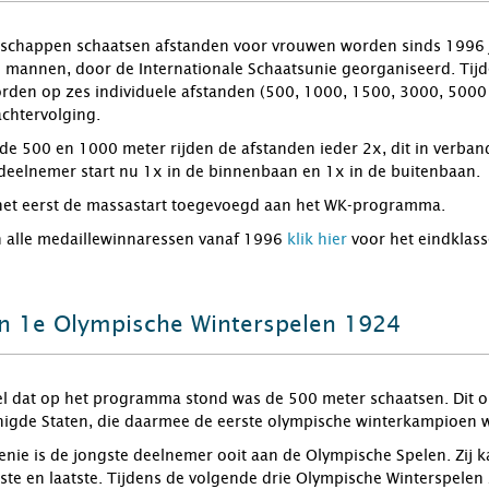
chappen schaatsen afstanden voor vrouwen worden sinds 1996 jaar
 de mannen, door de Internationale Schaatsunie georganiseerd. 
den op zes individuele afstanden (500, 1000, 1500, 3000, 5000 
chtervolging.
e 500 en 1000 meter rijden de afstanden ieder 2x, dit in verband
deelnemer start nu 1x in de binnenbaan en 1x in de buitenbaan.
het eerst de massastart toegevoegd aan het WK-programma.
n alle medaillewinnaressen vanaf 1996
klik hier
voor het eindklas
n 1e Olympische Winterspelen 1924
el dat op het programma stond was de 500 meter schaatsen. Dit
nigde Staten, die daarmee de eerste olympische winterkampioen 
Henie is de jongste deelnemer ooit aan de Olympische Spelen. Zij 
htste en laatste. Tijdens de volgende drie Olympische Winterspele