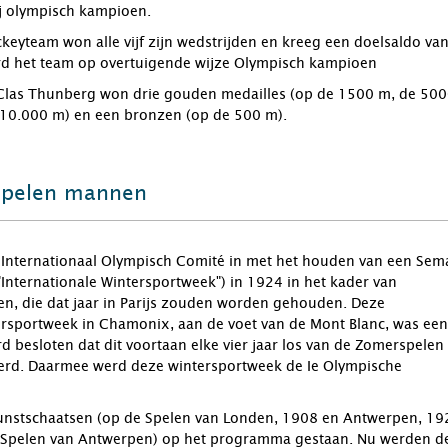
ij olympisch kampioen.
keyteam won alle vijf zijn wedstrijden en kreeg een doelsaldo va
d het team op overtuigende wijze Olympisch kampioen
 Clas Thunberg won drie gouden medailles (op de 1500 m, de 50
e 10.000 m) en een bronzen (op de 500 m).
spelen mannen
 Internationaal Olympisch Comité in met het houden van een Sem
("Internationale Wintersportweek") in 1924 in het kader van
n, die dat jaar in Parijs zouden worden gehouden. Deze
ersportweek in Chamonix, aan de voet van de Mont Blanc, was een
rd besloten dat dit voortaan elke vier jaar los van de Zomerspelen
rd. Daarmee werd deze wintersportweek de Ie Olympische
unstschaatsen (op de Spelen van Londen, 1908 en Antwerpen, 19
e Spelen van Antwerpen) op het programma gestaan. Nu werden d