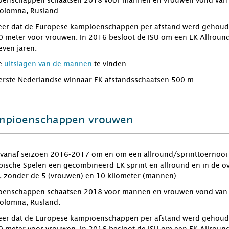
enschappen schaatsen 2018 voor mannen en vrouwen vond van 5 
Kolomna, Rusland.
keer dat de Europese kampioenschappen per afstand werd gehoude
 meter voor vrouwen. In 2016 besloot de ISU om een EK Allround 
even jaren.
e
uitslagen van de
m
an
nen
te vinden.
erste Nederlandse winnaar EK afstandsschaatsen 500 m.
mpioenschappen vrouwen
 vanaf seizoen 2016-2017 om en om een allround/sprinttoernooi e
pische Spelen een gecombineerd EK sprint en allround en in de o
, zonder de 5 (vrouwen) en 10 kilometer (mannen).
enschappen schaatsen 2018 voor mannen en vrouwen vond van 5 
Kolomna, Rusland.
keer dat de Europese kampioenschappen per afstand werd gehoude