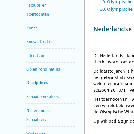
Olympische
IJsclubs en
Olympische 
Toertochten
Nederlandse
Kunst
Kouwe Drukte
Literatuur
De Nederlandse kam
Hierbij wordt om de
Op en rond het ijs
De laatste jaren is
het gebruikt als kw
Disciplines
weken voorafgaand 
seizoen 2010/11 val
Schaatsenmakers
Het toernooi van 1
een wereldbekerweds
Nederlandse
de Olympische Wint
Schaatsers
Op wikipedia zijn d
Winterweer