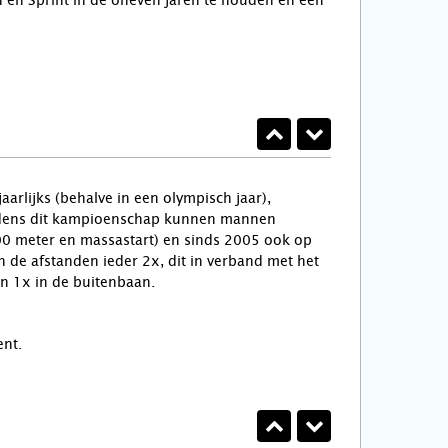
en Sprint in de oneven jaren te houden en een
lijks (behalve in een olympisch jaar),
Tijdens dit kampioenschap kunnen mannen
0 meter en massastart) en sinds 2005 ook op
de afstanden ieder 2x, dit in verband met het
en 1x in de buitenbaan.
ent.