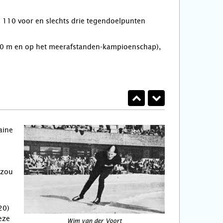
n 110 voor en slechts drie tegendoelpunten
00 m en op het meerafstanden-kampioenschap),
aine
 zou
20)
eze
Wim van der Voort