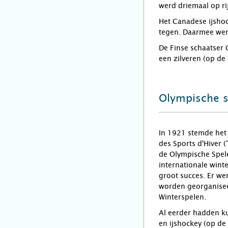
werd driemaal op r
Het Canadese ijshoc
tegen. Daarmee wer
De Finse schaatser
een zilveren (op d
Olympische 
In 1921 stemde het
des Sports d'Hiver 
de Olympische Spele
internationale wint
groot succes. Er we
worden georganisee
Winterspelen.
Al eerder hadden k
en ijshockey (op d