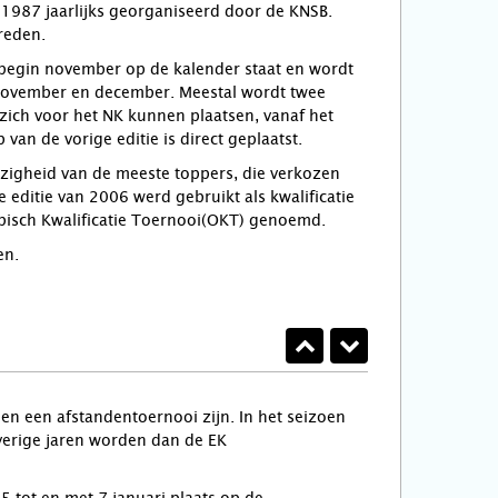
987 jaarlijks georganiseerd door de KNSB.
reden.
of begin november op de kalender staat en wordt
n november en december. Meestal wordt twee
ich voor het NK kunnen plaatsen, vanaf het
an de vorige editie is direct geplaatst.
zigheid van de meeste toppers, die verkozen
ditie van 2006 werd gebruikt als kwalificatie
pisch Kwalificatie Toernooi(OKT) genoemd.
en.
n een afstandentoernooi zijn. In het seizoen
verige jaren worden dan de EK