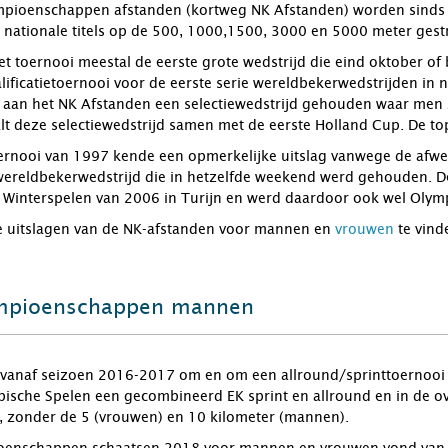
pioenschappen afstanden (kortweg NK Afstanden) worden sinds 1
 nationale titels op de 500, 1000,1500, 3000 en 5000 meter gest
 het toernooi meestal de eerste grote wedstrijd die eind oktober 
alificatietoernooi voor de eerste serie wereldbekerwedstrijden i
aan het NK Afstanden een selectiewedstrijd gehouden waar men z
t deze selectiewedstrijd samen met de eerste Holland Cup. De top v
oernooi van 1997 kende een opmerkelijke uitslag vanwege de afwe
reldbekerwedstrijd die in hetzelfde weekend werd gehouden. De e
 Winterspelen van 2006 in Turijn en werd daardoor ook wel Olym
de uitslagen van de NK-afstanden voor mannen en
vrouwen
te vind
mpioenschappen mannen
 vanaf seizoen 2016-2017 om en om een allround/sprinttoernooi e
pische Spelen een gecombineerd EK sprint en allround en in de o
, zonder de 5 (vrouwen) en 10 kilometer (mannen).