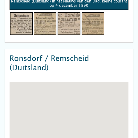
Remscheid (Duitsland) In het Nieuws van den Dag, kleine courant
op 4 december 1890
Ronsdorf / Remscheid
(Duitsland)