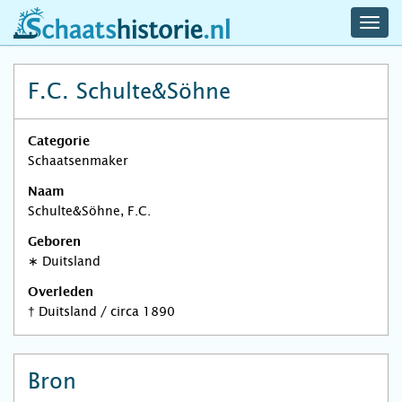
navig
schaatshistorie.nl
men
F.C. Schulte&Söhne
Categorie
Schaatsenmaker
Naam
Schulte&Söhne, F.C.
Geboren
∗
Duitsland
Overleden
†
Duitsland
/
circa 1890
Bron