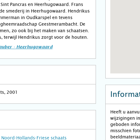
t Sint Pancras en Heerhugowaard. Frans
n de smederij in Heerhugowaard. Hendrikus
mmerman in Oudkarspel en tevens
oogheemraadschap Geestmerambacht. De
men, zo ook bij het maken van schaatsen.
s, terwijl Hendrikus zorgt voor de houten.
Tauber - Heerhugowaard
ats, 2001
Informat
Heeft u aanvu
wijzigingen i
geboden infor
misschien fot
beeldmateriaa
Noord-Hollands-Friese schaats