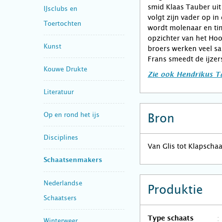
smid Klaas Tauber ui
IJsclubs en
volgt zijn vader op i
Toertochten
wordt molenaar en ti
opzichter van het H
Kunst
broers werken veel sa
Frans smeedt de ijzer
Kouwe Drukte
Zie ook Hendrikus 
Literatuur
Op en rond het ijs
Bron
Disciplines
Van Glis tot Klapscha
Schaatsenmakers
Nederlandse
Produktie
Schaatsers
Type schaats
Winterweer