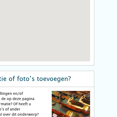
ie of foto’s toevoegen?
llingen en/of
n de op deze pagina
matie? Of heeft u
o’s of ander
l over dit onderwerp?