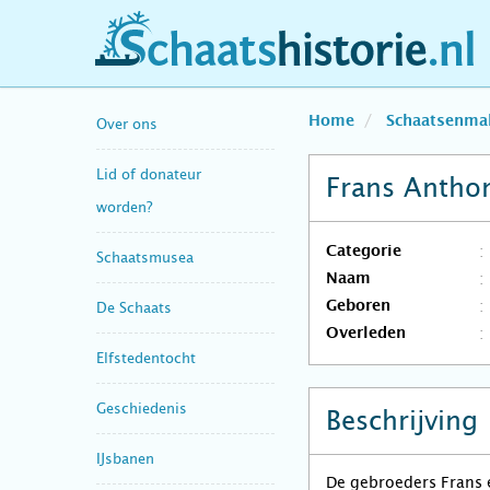
schaatshistorie.nl
Home
Schaatsenma
Over ons
Lid of donateur
Frans Antho
worden?
Categorie
Schaatsmusea
Naam
Geboren
De Schaats
Overleden
Elfstedentocht
Geschiedenis
Beschrijving
IJsbanen
De gebroeders Frans 