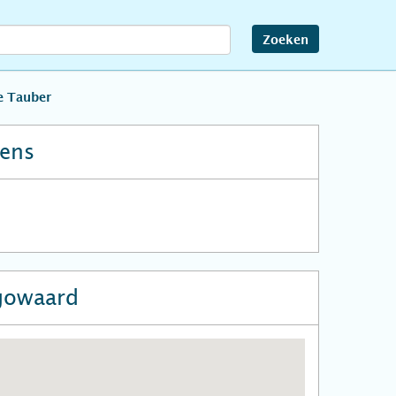
Zoeken
e Tauber
ens
gowaard