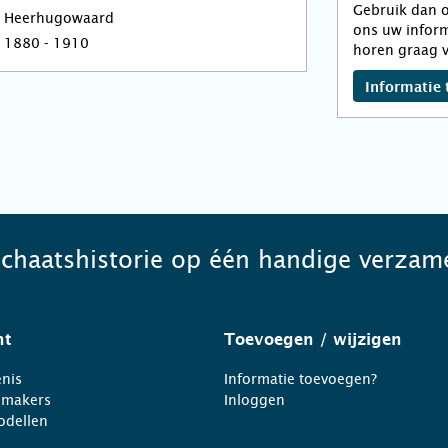
Gebruik dan o
Heerhugowaard
ons uw inform
1880 - 1910
horen graag v
Informatie 
schaatshistorie op één handige verzame
ht
Toevoegen
/ wijzigen
nis
Informatie toevoegen?
nmakers
Inloggen
odellen