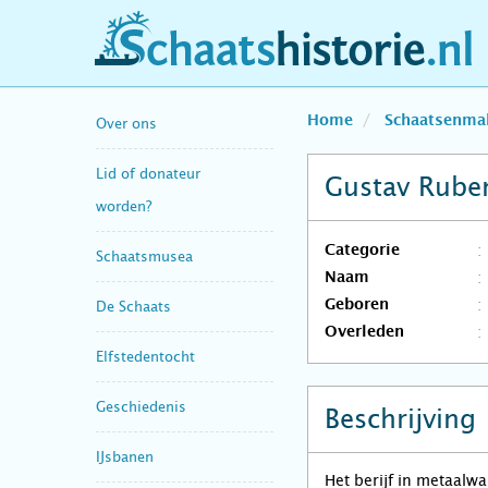
schaatshistorie.nl
Home
Schaatsenma
Over ons
Lid of donateur
Gustav Rube
worden?
Categorie
Schaatsmusea
Naam
Geboren
De Schaats
Overleden
Elfstedentocht
Geschiedenis
Beschrijving
IJsbanen
Het berijf in metaalw