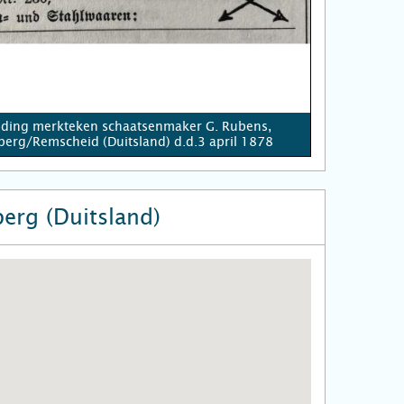
ding merkteken schaatsenmaker G. Rubens,
erg/Remscheid (Duitsland) d.d.3 april 1878
erg (Duitsland)