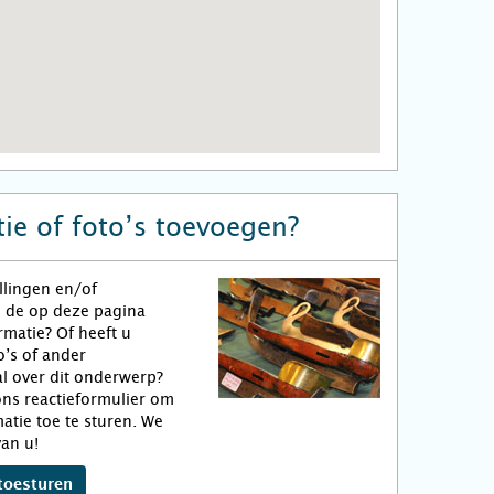
ie of foto’s toevoegen?
llingen en/of
n de op deze pagina
matie? Of heeft u
o’s of ander
l over dit onderwerp?
ns reactieformulier om
atie toe te sturen. We
an u!
toesturen