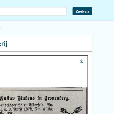
Zoeken
s
rij