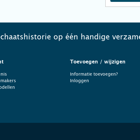
schaatshistorie op één handige verzame
ht
Toevoegen
/ wijzigen
nis
Informatie toevoegen?
nmakers
Inloggen
odellen