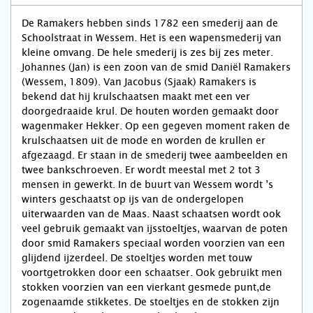
De Ramakers hebben sinds 1782 een smederij aan de
Schoolstraat in Wessem. Het is een wapensmederij van
kleine omvang. De hele smederij is zes bij zes meter.
Johannes (Jan) is een zoon van de smid Daniël Ramakers
(Wessem, 1809). Van Jacobus (Sjaak) Ramakers is
bekend dat hij krulschaatsen maakt met een ver
doorgedraaide krul. De houten worden gemaakt door
wagenmaker Hekker. Op een gegeven moment raken de
krulschaatsen uit de mode en worden de krullen er
afgezaagd. Er staan in de smederij twee aambeelden en
twee bankschroeven. Er wordt meestal met 2 tot 3
mensen in gewerkt. In de buurt van Wessem wordt ’s
winters geschaatst op ijs van de ondergelopen
uiterwaarden van de Maas. Naast schaatsen wordt ook
veel gebruik gemaakt van ijsstoeltjes, waarvan de poten
door smid Ramakers speciaal worden voorzien van een
glijdend ijzerdeel. De stoeltjes worden met touw
voortgetrokken door een schaatser. Ook gebruikt men
stokken voorzien van een vierkant gesmede punt,de
zogenaamde stikketes. De stoeltjes en de stokken zijn