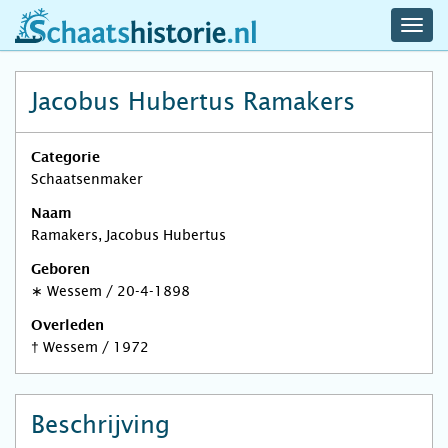
navig
schaatshistorie.nl
men
Jacobus Hubertus Ramakers
Categorie
Schaatsenmaker
Naam
Ramakers, Jacobus Hubertus
Geboren
∗
Wessem
/
20-4-1898
Overleden
†
Wessem
/
1972
Beschrijving