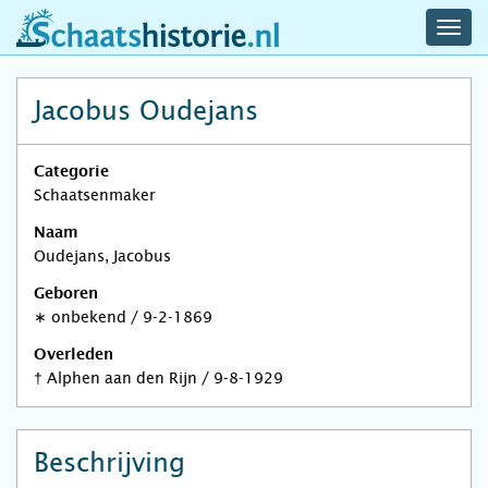
navig
schaatshistorie.nl
men
Jacobus Oudejans
Categorie
Schaatsenmaker
Naam
Oudejans, Jacobus
Geboren
∗
onbekend
/
9-2-1869
Overleden
†
Alphen aan den Rijn
/
9-8-1929
Beschrijving