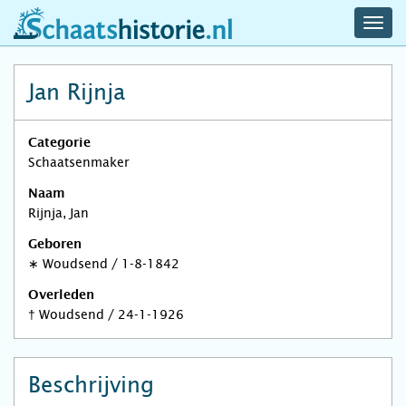
navig
schaatshistorie.nl
men
Jan Rijnja
Categorie
Schaatsenmaker
Naam
Rijnja, Jan
Geboren
∗
Woudsend
/
1-8-1842
Overleden
†
Woudsend
/
24-1-1926
Beschrijving