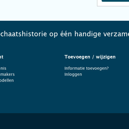
schaatshistorie op één handige verzame
ht
Toevoegen
/ wijzigen
nis
Informatie toevoegen?
nmakers
Inloggen
odellen