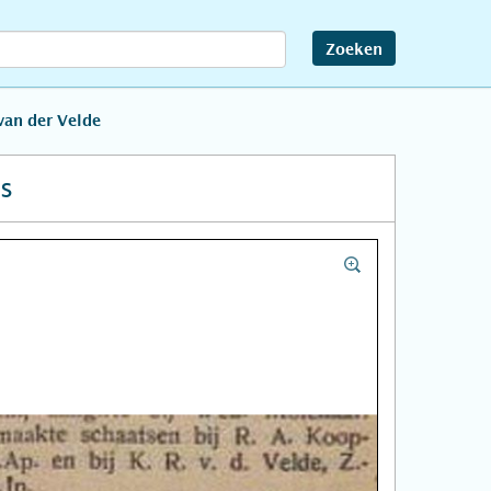
Zoeken
van der Velde
s