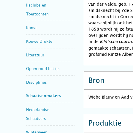
van der Velde, geb. 17
IJsclubs en
smidsknecht bij Yde Si
Toertochten
smidsknecht in Gorred
waarschijnlijk ook he
Kunst
1858 wordt hij zelfsta
overlijden wordt hij
Kouwe Drukte
In de
Bildtsche couran
gemaakte schaatsen. I
grofsmid Rintze Albe
Literatuur
Op en rond het ijs
Bron
Disciplines
Schaatsenmakers
Wiebe Blauw en Aad 
Nederlandse
Schaatsers
Produktie
Winterweer