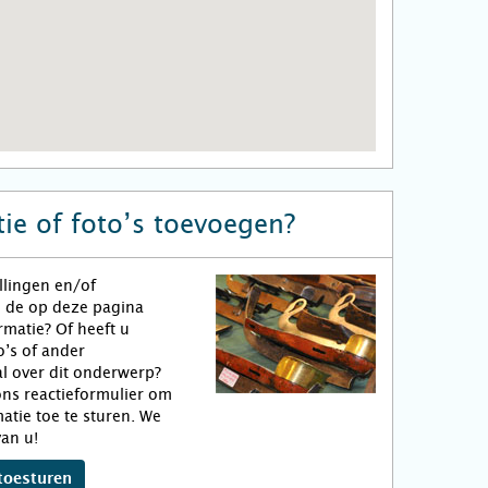
ie of foto’s toevoegen?
llingen en/of
n de op deze pagina
matie? Of heeft u
o’s of ander
l over dit onderwerp?
ns reactieformulier om
atie toe te sturen. We
an u!
toesturen