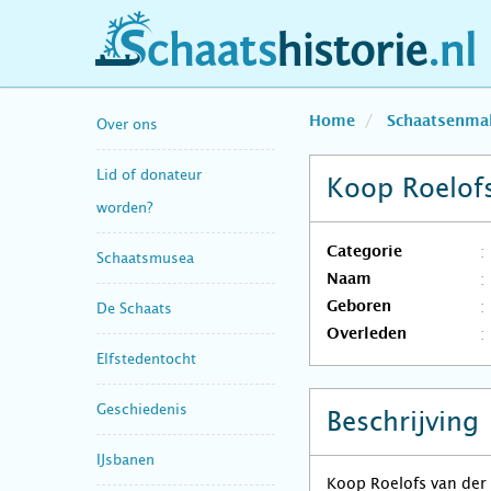
schaatshistorie.nl
Home
Schaatsenma
Over ons
Lid of donateur
Koop Roelofs
worden?
Categorie
Schaatsmusea
Naam
Geboren
De Schaats
Overleden
Elfstedentocht
Geschiedenis
Beschrijving
IJsbanen
Koop Roelofs van der