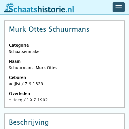
navig
schaatshistorie.nl
men
Murk Ottes Schuurmans
Categorie
Schaatsenmaker
Naam
Schuurmans, Murk Ottes
Geboren
∗
IJlst
/
7-9-1829
Overleden
†
Heeg
/
19-7-1902
Beschrijving