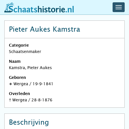
navig
schaatshistorie.nl
men
Pieter Aukes Kamstra
Categorie
Schaatsenmaker
Naam
Kamstra, Pieter Aukes
Geboren
∗
Wergea
/
19-9-1841
Overleden
†
Wergea
/
28-8-1876
Beschrijving