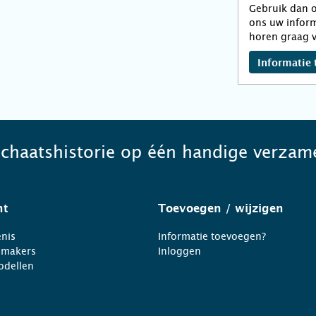
Gebruik dan o
ons uw inform
horen graag v
Informatie 
schaatshistorie op één handige verzame
ht
Toevoegen
/ wijzigen
nis
Informatie toevoegen?
nmakers
Inloggen
odellen