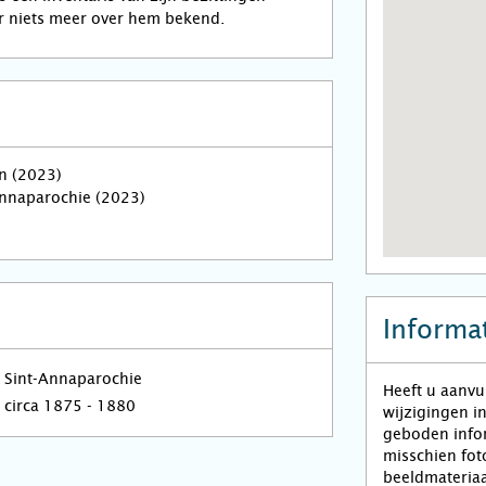
r niets meer over hem bekend.
n (2023)
Annaparochie (2023)
Informat
Sint-Annaparochie
Heeft u aanvu
circa 1875 - 1880
wijzigingen i
geboden infor
misschien fot
beeldmateriaa