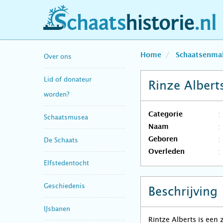
schaatshistorie.nl
Home
Schaatsenma
Over ons
Lid of donateur
Rinze Alber
worden?
Categorie
Schaatsmusea
Naam
Geboren
De Schaats
Overleden
Elfstedentocht
Geschiedenis
Beschrijving
IJsbanen
Rintze Alberts is een