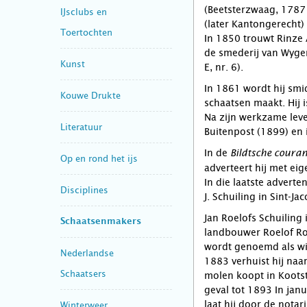
(Beetsterzwaag, 1787 –
IJsclubs en
(later Kantongerecht)
Toertochten
In 1850 trouwt Rinze
de smederij van Wyger
Kunst
E, nr. 6).
In 1861 wordt hij smi
Kouwe Drukte
schaatsen maakt. Hij i
Na zijn werkzame leve
Literatuur
Buitenpost (1899) en 
In de
Bildtsche couran
Op en rond het ijs
adverteert hij met ei
In die laatste adverten
Disciplines
J. Schuiling in Sint-Ja
Jan Roelofs Schuiling
Schaatsenmakers
landbouwer Roelof Roel
wordt genoemd als win
Nederlandse
1883 verhuist hij naa
Schaatsers
molen koopt in Kootste
geval tot 1893 In janu
laat hij door de notar
Winterweer