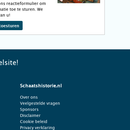
ns reactieformulier om
atie toe te sturen. We
an u!
toesturen
lsite!
Schaatshistorie.nl
Over ons
Veelgestelde vragen
Sponsors
Disclaimer
Cookie beleid
Privacy verklaring