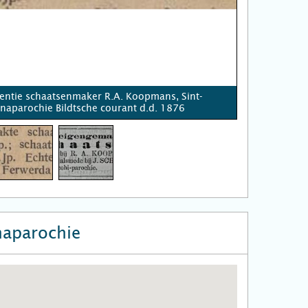
entie schaatsenmaker R.A. Koopmans, Sint-
naparochie Bildtsche courant d.d. 1876
naparochie