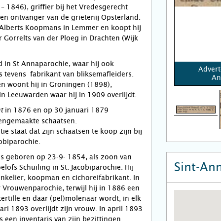
 1846), griffier bij het Vredesgerecht
 en ontvanger van de grietenij Opsterland.
 Alberts Koopmans in Lemmer en koopt hij
 Gorrelts van der Ploeg in Drachten (Wijk
d in St Annaparochie, waar hij ook
Advert
s tevens fabrikant van bliksemafleiders.
An
n woont hij in Groningen (1898),
in Leeuwarden waar hij in 1909 overlijdt.
in 1876 en op 30 januari 1879
t
gengemaakte schaatsen.
tie staat dat zijn schaatsen te koop zijn bij
cobiparochie.
 is geboren op 23-9- 1854, als zoon van
Sint-An
ofs Schuiling in St. Jacobiparochie. Hij
kelier, koopman en cichoreifabrikant. In
r Vrouwenparochie, terwijl hij in 1886 een
rtille en daar (pel)molenaar wordt, in elk
ari 1893 overlijdt zijn vrouw. In april 1893
is een inventaris van zijn bezittingen