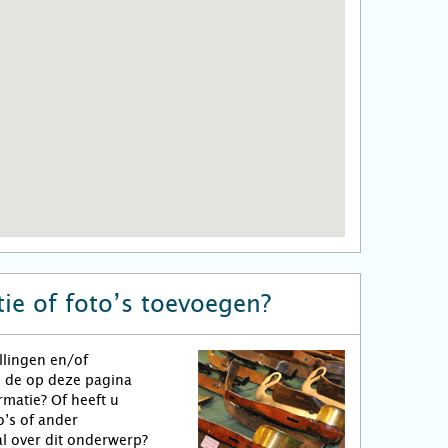
ie of foto’s toevoegen?
llingen en/of
n de op deze pagina
matie? Of heeft u
o’s of ander
l over dit onderwerp?