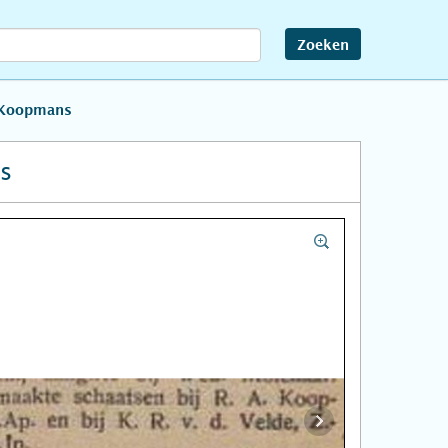
Zoeken
 Koopmans
s