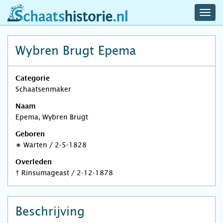
navig
schaatshistorie.nl
men
Wybren Brugt Epema
Categorie
Schaatsenmaker
Naam
Epema, Wybren Brugt
Geboren
∗
Warten
/
2-5-1828
Overleden
†
Rinsumageast
/
2-12-1878
Beschrijving