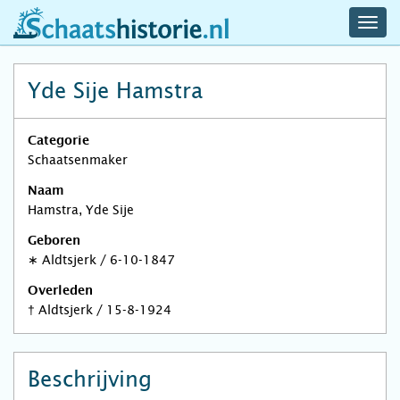
navig
schaatshistorie.nl
men
Yde Sije Hamstra
Categorie
Schaatsenmaker
Naam
Hamstra, Yde Sije
Geboren
∗
Aldtsjerk
/
6-10-1847
Overleden
†
Aldtsjerk
/
15-8-1924
Beschrijving