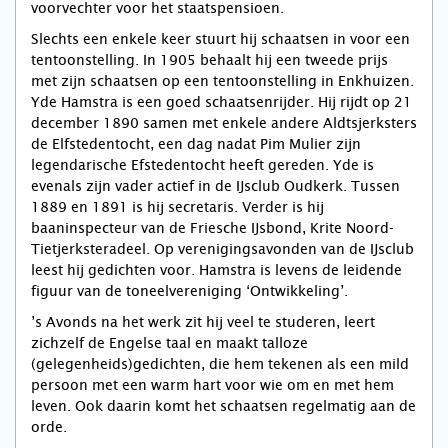
voorvechter voor het staatspensioen.
Slechts een enkele keer stuurt hij schaatsen in voor een
tentoonstelling. In 1905 behaalt hij een tweede prijs
met zijn schaatsen op een tentoonstelling in Enkhuizen.
Yde Hamstra is een goed schaatsenrijder. Hij rijdt op 21
december 1890 samen met enkele andere Aldtsjerksters
de Elfstedentocht, een dag nadat Pim Mulier zijn
legendarische Efstedentocht heeft gereden. Yde is
evenals zijn vader actief in de IJsclub Oudkerk. Tussen
1889 en 1891 is hij secretaris. Verder is hij
baaninspecteur van de Friesche IJsbond, Krite Noord-
Tietjerksteradeel. Op verenigingsavonden van de IJsclub
leest hij gedichten voor. Hamstra is levens de leidende
figuur van de toneelvereniging ‘Ontwikkeling’.
’s Avonds na het werk zit hij veel te studeren, leert
zichzelf de Engelse taal en maakt talloze
(gelegenheids)gedichten, die hem tekenen als een mild
persoon met een warm hart voor wie om en met hem
leven. Ook daarin komt het schaatsen regelmatig aan de
orde.