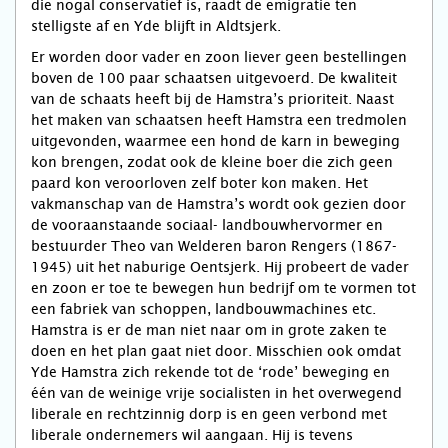
die nogal conservatief is, raadt de emigratie ten
stelligste af en Yde blijft in Aldtsjerk.
Er worden door vader en zoon liever geen bestellingen
boven de 100 paar schaatsen uitgevoerd. De kwaliteit
van de schaats heeft bij de Hamstra’s prioriteit. Naast
het maken van schaatsen heeft Hamstra een tredmolen
uitgevonden, waarmee een hond de karn in beweging
kon brengen, zodat ook de kleine boer die zich geen
paard kon veroorloven zelf boter kon maken. Het
vakmanschap van de Hamstra’s wordt ook gezien door
de vooraanstaande sociaal- landbouwhervormer en
bestuurder Theo van Welderen baron Rengers (1867-
1945) uit het naburige Oentsjerk. Hij probeert de vader
en zoon er toe te bewegen hun bedrijf om te vormen tot
een fabriek van schoppen, landbouwmachines etc.
Hamstra is er de man niet naar om in grote zaken te
doen en het plan gaat niet door. Misschien ook omdat
Yde Hamstra zich rekende tot de ‘rode’ beweging en
één van de weinige vrije socialisten in het overwegend
liberale en rechtzinnig dorp is en geen verbond met
liberale ondernemers wil aangaan. Hij is tevens