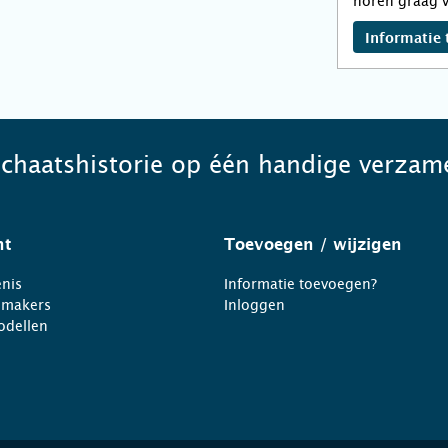
horen graag v
Informatie 
schaatshistorie op één handige verzame
ht
Toevoegen
/ wijzigen
nis
Informatie toevoegen?
nmakers
Inloggen
odellen