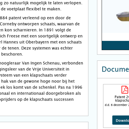
g zo natuurlijk mogelijk te laten verlopen.
de voetplaat flexibel te maken.
1884 patent verleend op een door de
 Corneby ontworpen schaats, waarvan de
en kon scharnieren. In 1891 volgt de
ich Freese met een soortgelijk ontwerp en
rl Hannes uit Oberbayern met een schaats
 de tenen. Deze systemen was echter
n beschoren.
e hoogleraar Van Ingen Schenau, verbonden
Docume
ingsleer van de Vrije Universiteit in
ysteem van een klapschaats verder
e hak van de gewone hoge noor bij het
eek los komt van de schenkel. Pas na 1996
ionaal en internationaal doorgebroken als
Patent 
prijders op de klapschaats successen
klapsch
d.d. 6 december 
Downl