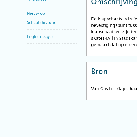
Omschrijvin
Nieuw op
De klapschaats is in 
Schaatshistorie
bevestigingspunt tus
klapschaatsen zijn te
English pages
sKates4All in Stadska
gemaakt dat op ieder
Bron
Van Glis tot Klapscha