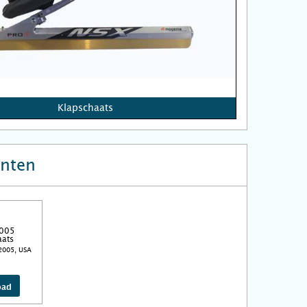
Klapschaats
nten
2005
aats
2005, USA
oad