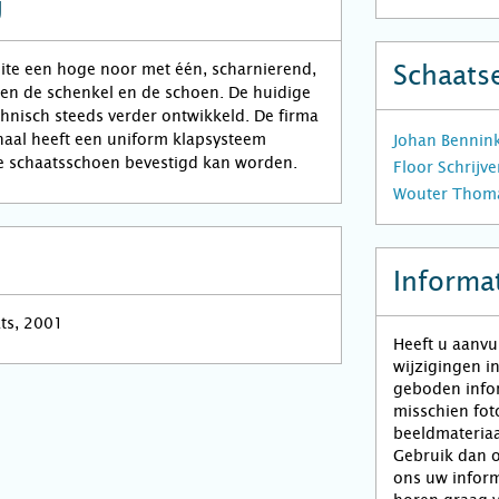
g
feite een hoge noor met één, scharnierend,
Schaats
sen de schenkel en de schoen. De huidige
chnisch steeds verder ontwikkeld. De firma
naal heeft een uniform klapsysteem
Johan Bennin
e schaatsschoen bevestigd kan worden.
Floor Schrijve
Wouter Thoma
Informat
ats, 2001
Heeft u aanvu
wijzigingen i
geboden infor
misschien fot
beeldmateriaa
Gebruik dan o
ons uw inform