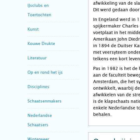
afwikkeling van de sla
IJsclubs en
Dit werd gedaan door 
Toertochten
In Engeland werd in 
spijkermaker Charles
Kunst
voetplaat in het midd
Amerikaan John Diedr
Kouwe Drukte
in 1894 de Duitser Ka
met veersyteem onder
Literatuur
telkens een kort leve
Pas in 1982 is het d
Op en rond het ijs
aan de faculteit beweg
Amsterdam, die het s
Disciplines
ontwikkelt, waarbij d
afwikkelen van de str
Schaatsenmakers
is de klapschaats nat
enkele Nederlandse to
behalen.
Nederlandse
Schaatsers
Winterweer