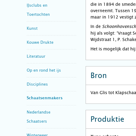
die in 1894 de smeder
IJsclubs en
overneemt. Tussen 190
Toertochten
maar in 1912 vestigt 
In de
Schoonhovensch
Kunst
hij als volgt: ‘Vraagt
Wijdstraat 1, P. Schake
Kouwe Drukte
Het is mogelijk dat hi
Literatuur
Op en rond het ijs
Bron
Disciplines
Van Glis tot Klapscha
Schaatsenmakers
Nederlandse
Produktie
Schaatsers
Winterweer