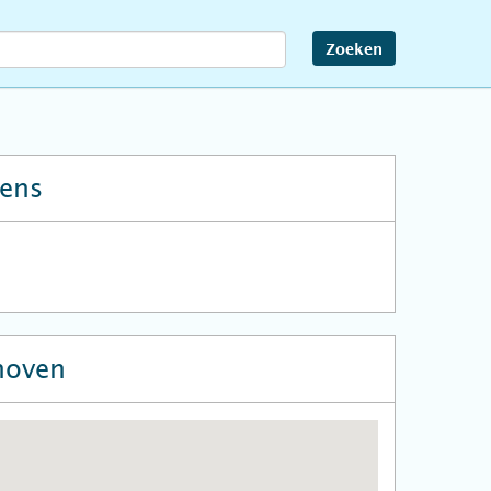
Zoeken
ens
hoven