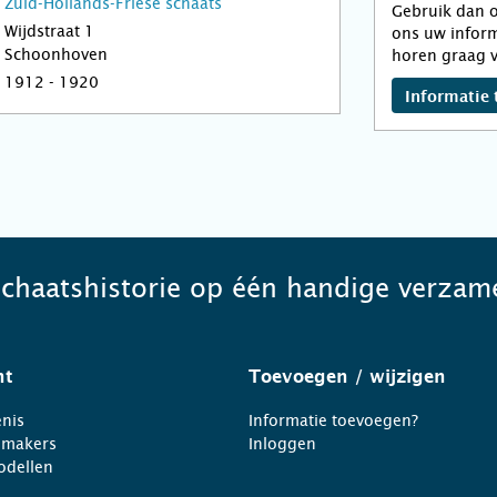
Zuid-Hollands-Friese schaats
Gebruik dan o
Wijdstraat 1
ons uw inform
Schoonhoven
horen graag v
1912 - 1920
Informatie 
schaatshistorie op één handige verzame
ht
Toevoegen
/ wijzigen
nis
Informatie toevoegen?
nmakers
Inloggen
odellen