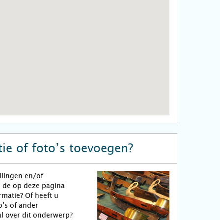
ie of foto’s toevoegen?
llingen en/of
n de op deze pagina
matie? Of heeft u
o’s of ander
l over dit onderwerp?