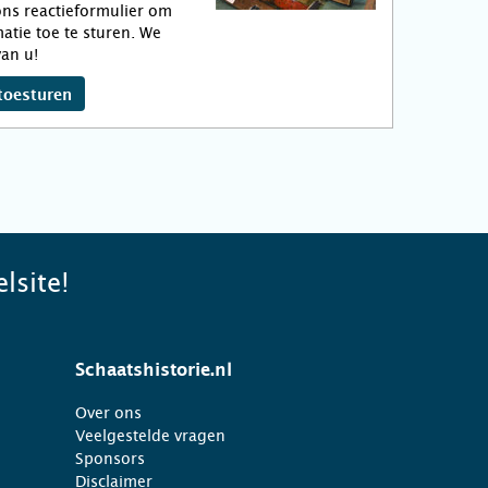
ns reactieformulier om
atie toe te sturen. We
an u!
toesturen
lsite!
Schaatshistorie.nl
Over ons
Veelgestelde vragen
Sponsors
Disclaimer