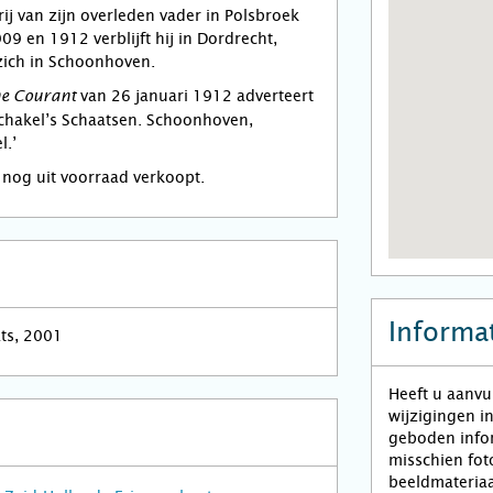
ij van zijn overleden vader in Polsbroek
9 en 1912 verblijft hij in Dordrecht,
zich in Schoonhoven.
van 26 januari 1912 adverteert
e Courant
 Schakel’s Schaatsen. Schoonhoven,
l.’
j nog uit voorraad verkoopt.
Informat
ats, 2001
Heeft u aanvu
wijzigingen i
geboden infor
misschien fot
beeldmateriaa