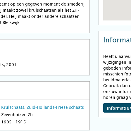
neemt op een gegeven moment de smederij
ij maakt zowel krulschaatsen als het ZH-
del. Heij maakt onder andere schaatsen
 Bleiswijk.
Informat
Heeft u aanvu
wijzigingen i
ats, 2001
geboden infor
misschien fot
beeldmateriaa
Gebruik dan o
ons uw inform
horen graag v
Krulschaats
,
Zuid-Hollands-Friese schaats
Informatie 
Zevenhuizen Zh
1905 - 1915