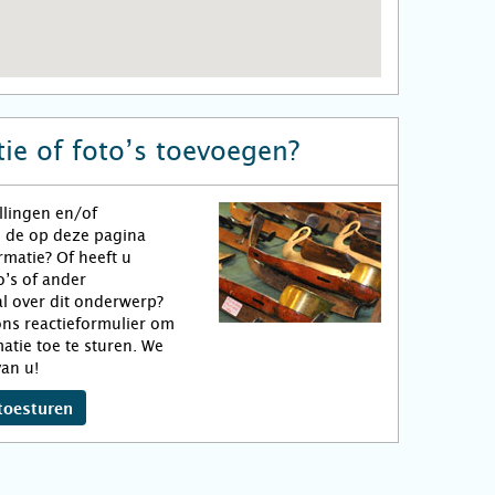
ie of foto’s toevoegen?
llingen en/of
n de op deze pagina
matie? Of heeft u
o’s of ander
l over dit onderwerp?
ns reactieformulier om
atie toe te sturen. We
an u!
toesturen