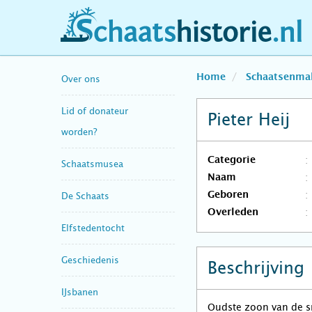
schaatshistorie.nl
Home
Schaatsenma
Over ons
Lid of donateur
Pieter Heij
worden?
Categorie
Schaatsmusea
Naam
Geboren
De Schaats
Overleden
Elfstedentocht
Geschiedenis
Beschrijving
IJsbanen
Oudste zoon van de sm