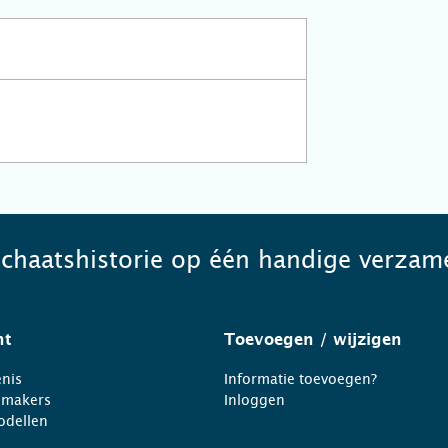
schaatshistorie op één handige verzame
ht
Toevoegen
/ wijzigen
nis
Informatie toevoegen?
nmakers
Inloggen
odellen