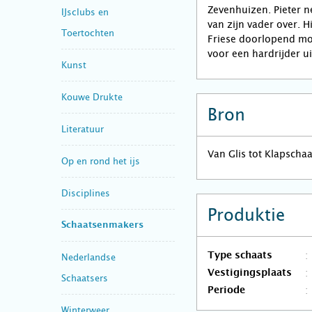
Zevenhuizen. Pieter 
IJsclubs en
van zijn vader over. H
Toertochten
Friese doorlopend mo
voor een hardrijder uit
Kunst
Kouwe Drukte
Bron
Literatuur
Van Glis tot Klapscha
Op en rond het ijs
Disciplines
Produktie
Schaatsenmakers
Type schaats
Nederlandse
Vestigingsplaats
Schaatsers
Periode
Winterweer