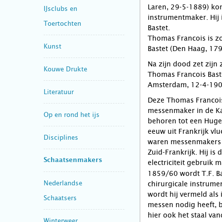
Laren, 29-5-1889) ko
IJsclubs en
instrumentmaker. Hij i
Toertochten
Bastet.
Thomas Francois is z
Kunst
Bastet (Den Haag, 17
Na zijn dood zet zijn 
Kouwe Drukte
Thomas Francois Bast
Amsterdam, 12-4-190
Literatuur
Deze Thomas Francois 
messenmaker in de Ka
Op en rond het ijs
behoren tot een Huge
eeuw uit Frankrijk vlu
Disciplines
waren messenmakers 
Zuid-Frankrijk. Hij is 
Schaatsenmakers
electriciteit gebruik 
1859/60 wordt T.F. Ba
Nederlandse
chirurgicale instrum
wordt hij vermeld als 
Schaatsers
messen nodig heeft, be
hier ook het staal va
Winterweer