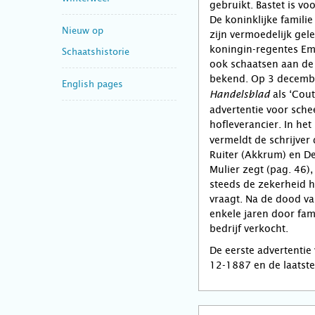
gebruikt. Bastet is vo
De koninklijke famili
Nieuw op
zijn vermoedelijk gele
koningin-regentes Emm
Schaatshistorie
ook schaatsen aan de k
bekend. Op 3 decembe
English pages
als ‘Cout
Handelsblad
advertentie voor sche
hofleverancier. In he
vermeldt de schrijver
Ruiter (Akkrum) en D
Mulier zegt (pag. 46)
steeds de zekerheid h
vraagt. Na de dood va
enkele jaren door fam
bedrijf verkocht.
De eerste advertentie 
12-1887 en de laatst