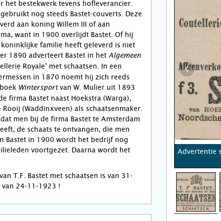
or het bestekwerk tevens hofleverancier.
e gebruikt nog steeds Bastet-couverts. Deze
verd aan koning Willem III of aan
a, want in 1900 overlijdt Bastet. Of hij
oninklijke familie heeft geleverd is niet
r 1890 adverteert Bastet in het
Algemeen
ellerie Royale’ met schaatsen. In een
ermessen in 1870 noemt hij zich reeds
t boek
van W. Mulier uit 1893
Wintersport
 de firma Bastet naast Hoekstra (Warga),
e Rooij (Waddinxveen) als schaatsenmaker.
, dat men bij de firma Bastet te Amsterdam
eeft, de schaats te ontvangen, die men
n Bastet in 1900 wordt het bedrijf nog
ilieleden voortgezet. Daarna wordt het
Advertentie 
van T.F. Bastet met schaatsen is van 31-
e van 24-11-1923 !