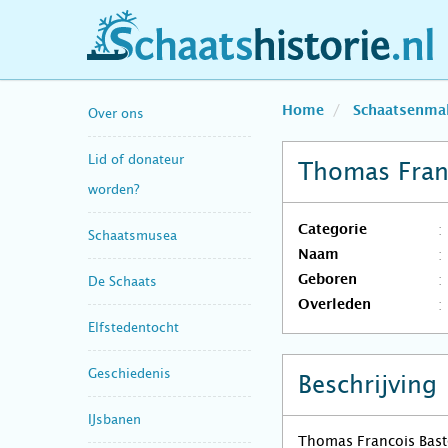
schaatshistorie.nl
Home
Schaatsenma
Over ons
Lid of donateur
Thomas Franc
worden?
Categorie
Schaatsmusea
Naam
Geboren
De Schaats
Overleden
Elfstedentocht
Geschiedenis
Beschrijving
IJsbanen
Thomas Francois Baste