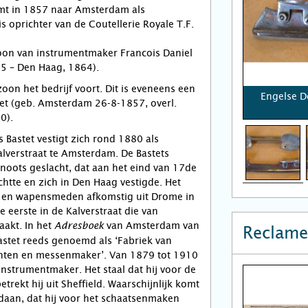
mt in 1857 naar Amsterdam als
s oprichter van de Coutellerie Royale T.F.
oon van instrumentmaker Francois Daniel
95 – Den Haag, 1864).
zoon het bedrijf voort. Dit is eveneens een
Engelse D
et (geb. Amsterdam 26-8-1857, overl.
0).
Bastet vestigt zich rond 1880 als
lverstraat te Amsterdam. De Bastets
noots geslacht, dat aan het eind van 17de
chtte en zich in Den Haag vestigde. Het
en wapensmeden afkomstig uit Drome in
de eerste in de Kalverstraat die van
maakt. In het
van Amsterdam van
Adresboek
Reclame
stet reeds genoemd als ‘Fabriek van
enten en messenmaker’. Van 1879 tot 1910
instrumentmaker. Het staal dat hij voor de
trekt hij uit Sheffield. Waarschijnlijk komt
ndaan, dat hij voor het schaatsenmaken