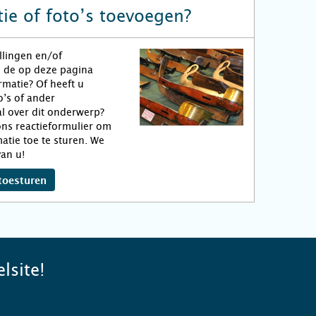
ie of foto’s toevoegen?
llingen en/of
n de op deze pagina
matie? Of heeft u
o’s of ander
l over dit onderwerp?
ns reactieformulier om
atie toe te sturen. We
an u!
toesturen
lsite!