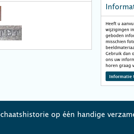
Informat
Heeft u aanvu
wijzigingen i
geboden infor
misschien fot
beeldmateriaa
Gebruik dan o
ons uw inform
horen graag v
Informatie 
schaatshistorie op één handige verzame