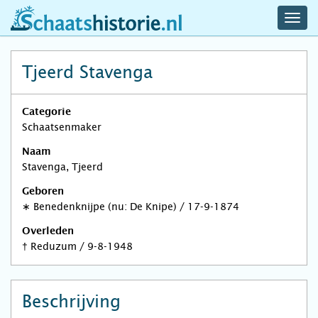
navig
schaatshistorie.nl
men
Tjeerd Stavenga
Categorie
Schaatsenmaker
Naam
Stavenga, Tjeerd
Geboren
∗
Benedenknijpe (nu: De Knipe)
/
17-9-1874
Overleden
†
Reduzum
/
9-8-1948
Beschrijving