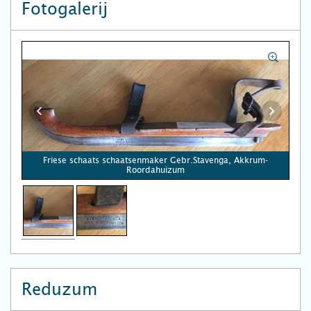
Fotogalerij
Friese schaats schaatsenmaker Gebr.Stavenga, Akkrum-
Roordahuizum
Reduzum