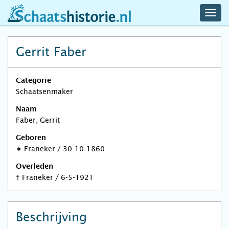
navig
schaatshistorie.nl
men
Gerrit Faber
Categorie
Schaatsenmaker
Naam
Faber, Gerrit
Geboren
∗
Franeker
/
30-10-1860
Overleden
†
Franeker
/
6-5-1921
Beschrijving