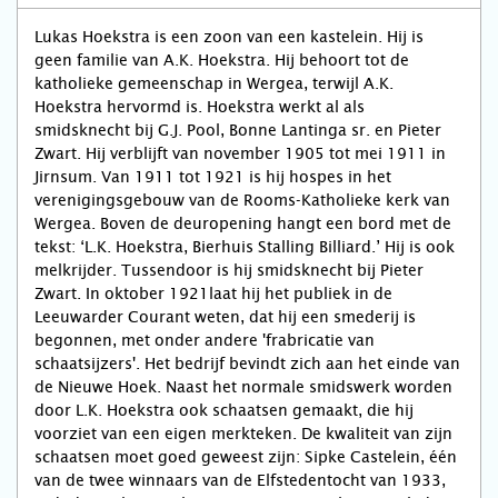
Lukas Hoekstra is een zoon van een kastelein. Hij is
geen familie van A.K. Hoekstra. Hij behoort tot de
katholieke gemeenschap in Wergea, terwijl A.K.
Hoekstra hervormd is. Hoekstra werkt al als
smidsknecht bij G.J. Pool, Bonne Lantinga sr. en Pieter
Zwart. Hij verblijft van november 1905 tot mei 1911 in
Jirnsum. Van 1911 tot 1921 is hij hospes in het
verenigingsgebouw van de Rooms-Katholieke kerk van
Wergea. Boven de deuropening hangt een bord met de
tekst: ‘L.K. Hoekstra, Bierhuis Stalling Billiard.’ Hij is ook
melkrijder. Tussendoor is hij smidsknecht bij Pieter
Zwart. In oktober 1921laat hij het publiek in de
Leeuwarder Courant weten, dat hij een smederij is
begonnen, met onder andere 'frabricatie van
schaatsijzers'. Het bedrijf bevindt zich aan het einde van
de Nieuwe Hoek. Naast het normale smidswerk worden
door L.K. Hoekstra ook schaatsen gemaakt, die hij
voorziet van een eigen merkteken. De kwaliteit van zijn
schaatsen moet goed geweest zijn: Sipke Castelein, één
van de twee winnaars van de Elfstedentocht van 1933,