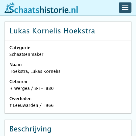
navig
schaatshistorie.nl
men
Lukas Kornelis Hoekstra
Categorie
Schaatsenmaker
Naam
Hoekstra, Lukas Kornelis
Geboren
∗
Wergea
/
8-1-1880
Overleden
†
Leeuwarden
/
1966
Beschrijving