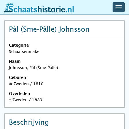
navig
schaatshistorie.nl
men
Pål (Sme-Pålle) Johnsson
Categorie
Schaatsenmaker
Naam
Johnsson, Pål (Sme-Pålle)
Geboren
∗
Zweden
/
1810
Overleden
†
Zweden
/
1883
Beschrijving